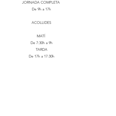
JORNADA COMPLETA
De 9h a 17h
ACOLLIDES
MATÍ
De 7:30h a 9h
TARDA
De 17h a 17:30h
L'inici de l'escola és el 1 de setembre
fins el 31 de juliol
685 45 68 41